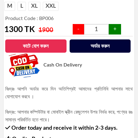
M
L
XL
XXL
Product Code : BP006
1300
TK
-
+
1900
কাটে যোগ করুন
অর্ডার করুন
Cash On Delivery
বিঃদ্রঃ আপনি অর্ডার করে দিন অতিশিগ্রই আমাদের প্রতিনিধি আপনার সাথে
যোগাযোগ করবে ।
বিঃদ্রঃ: আপনার কম্পিউটার বা মোবাইল স্ক্রীন রেজুলেশন উপর নির্ভর করে, পণ্যের রঙ
সামান্য পরিবর্তিত হতে পারে।
Order today and receive it within 2-3 days.