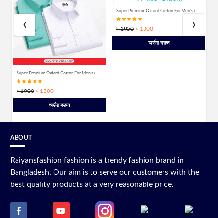
Super Premium Oxford Cotton For Men's ( White+Black)
‹
›
৳ 1950
৳ 1300
অর্ডার করুন
r Men's (Jam)
Super Premium Oxford Cotton For Men's ( White & Pest)
৳ 1900
৳ 1300
অর্ডার করুন
ABOUT
Raiyansfashion fashion is a trendy fashion brand in
Bangladesh. Our aim is to serve our customers with the
best quality products at a very reasonable price.