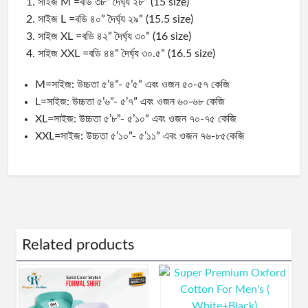
সাইজ M =বডি ৩৮” দৈর্ঘ্য ২৮” (15 size)
সাইজ L =বডি ৪০” দৈর্ঘ্য ২৯” (15.5 size)
সাইজ XL =বডি ৪২” দৈর্ঘ্য ৩০” (16 size)
সাইজ XXL =বডি ৪৪” দৈর্ঘ্য ৩০.৫” (16.5 size)
M=সাইজ: উচ্চতা ৫’৪”- ৫’৫” এবং ওজন ৫০-৫৭ কেজি
L=সাইজ: উচ্চতা ৫’৬”- ৫’৭” এবং ওজন ৬০-৬৮ কেজি
XL=সাইজ: উচ্চতা ৫’৮”- ৫’১০” এবং ওজন ৭০-৭৫ কেজি
XXL=সাইজ: উচ্চতা ৫’১০”- ৫’১১” এবং ওজন ৭৬-৮৫কেজি
Related products