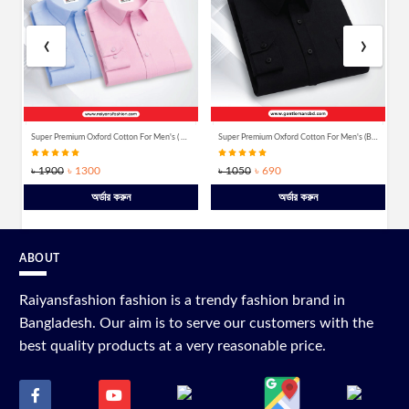
‹
›
Super Premium Oxford Cotton For Men's ( Sky Blue & Pink)
Super Premium Oxford Cotton For Men's (Black)
৳ 1900
৳ 1300
৳ 1050
৳ 690
অর্ডার করুন
অর্ডার করুন
ABOUT
Raiyansfashion fashion is a trendy fashion brand in
Bangladesh. Our aim is to serve our customers with the
best quality products at a very reasonable price.