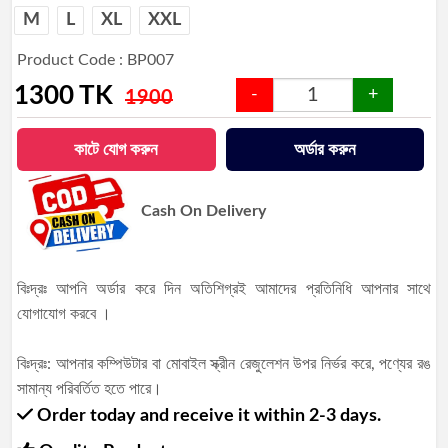
M
L
XL
XXL
Product Code : BP007
1300
TK
-
+
1900
কাটে যোগ করুন
অর্ডার করুন
Cash On Delivery
বিঃদ্রঃ আপনি অর্ডার করে দিন অতিশিগ্রই আমাদের প্রতিনিধি আপনার সাথে
যোগাযোগ করবে ।
বিঃদ্রঃ: আপনার কম্পিউটার বা মোবাইল স্ক্রীন রেজুলেশন উপর নির্ভর করে, পণ্যের রঙ
সামান্য পরিবর্তিত হতে পারে।
Order today and receive it within 2-3 days.