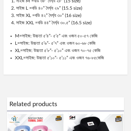
সাইজ M =বডি ৩৮” দৈর্ঘ্য ২৮” (15 size)
সাইজ L =বডি ৪০” দৈর্ঘ্য ২৯” (15.5 size)
সাইজ XL =বডি ৪২” দৈর্ঘ্য ৩০” (16 size)
সাইজ XXL =বডি ৪৪” দৈর্ঘ্য ৩০.৫” (16.5 size)
M=সাইজ: উচ্চতা ৫’৪”- ৫’৫” এবং ওজন ৫০-৫৭ কেজি
L=সাইজ: উচ্চতা ৫’৬”- ৫’৭” এবং ওজন ৬০-৬৮ কেজি
XL=সাইজ: উচ্চতা ৫’৮”- ৫’১০” এবং ওজন ৭০-৭৫ কেজি
XXL=সাইজ: উচ্চতা ৫’১০”- ৫’১১” এবং ওজন ৭৬-৮৫কেজি
Related products