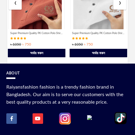
‹
›
Super Premium Quality PK Cotton Polo Shirt [R-Misty]
Super Premium Quality PK Cotton Polo Shirt [R-White]
Super Premium Quality PK Cotton Polo Shirt [R-Merron]
৳ 1050
৳ 750
৳ 1050
৳ 750
অর্ডার করুন
অর্ডার করুন
ABOUT
Raiyansfashion fashion is a trendy fashion brand in
Bangladesh. Our aim is to serve our customers with the
best quality products at a very reasonable price.