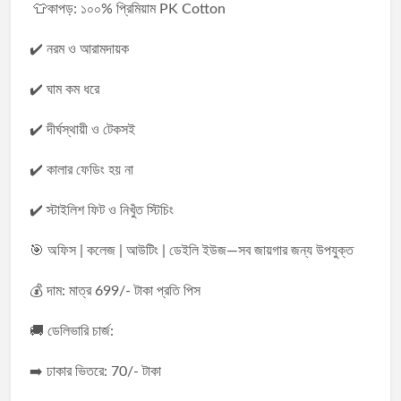
👕কাপড়: ১০০% প্রিমিয়াম PK Cotton
✔️ নরম ও আরামদায়ক
✔️ ঘাম কম ধরে
✔️ দীর্ঘস্থায়ী ও টেকসই
✔️ কালার ফেডিং হয় না
✔️ স্টাইলিশ ফিট ও নিখুঁত স্টিচিং
🎯 অফিস | কলেজ | আউটিং | ডেইলি ইউজ—সব জায়গার জন্য উপযুক্ত
💰 দাম: মাত্র 699/- টাকা প্রতি পিস
🚚 ডেলিভারি চার্জ:
➡️ ঢাকার ভিতরে: 70/- টাকা