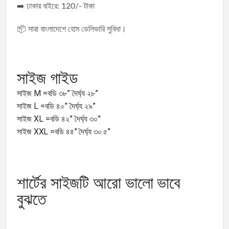
➡️ ঢাকার বাইরে: 120/- টাকা
📦 সারা বাংলাদেশে হোম ডেলিভারি সুবিধা।
সাইজ গাইড
সাইজ M =বডি ৩৮” দৈর্ঘ্য ২৮”
সাইজ L =বডি ৪০” দৈর্ঘ্য ২৯”
সাইজ XL =বডি ৪২” দৈর্ঘ্য ৩০”
সাইজ XXL =বডি ৪৪” দৈর্ঘ্য ৩০.৫”
শার্টের সাইজটি আরো ভালো ভাবে
বুঝতে