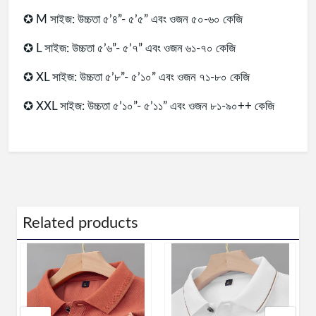
✪ M সাইজ: উচ্চতা ৫’৪”- ৫’৫” এবং ওজন ৫০-৬০ কেজি
✪ L সাইজ: উচ্চতা ৫’৬”- ৫’৭” এবং ওজন ৬১-৭০ কেজি
✪ XL সাইজ: উচ্চতা ৫’৮”- ৫’১০” এবং ওজন ৭১-৮০ কেজি
✪ XXL সাইজ: উচ্চতা ৫’১০”- ৫’১১” এবং ওজন ৮১-৯০++ কেজি
Related products