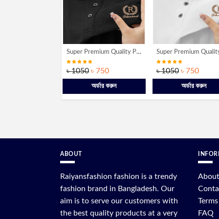
Super Premium Quality PK Cotton Polo Shirt [R-Black]
Super Premium Quality PK Cotton Polo Shirt [R-White]
৳ 750
৳ 1050
৳ 750
৳ 1050
৳ 750
অর্ডার করুন
অর্ডার করুন
অর্ডার করুন
ABOUT
INFOR
Raiyansfashion fashion is a trendy
About
fashion brand in Bangladesh. Our
Conta
aim is to serve our customers with
Terms
the best quality products at a very
FAQ