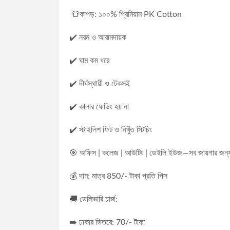
👕কাপড়: ১০০% প্রিমিয়াম PK Cotton
✔️ নরম ও আরামদায়ক
✔️ ঘাম কম ধরে
✔️ দীর্ঘস্থায়ী ও টেকসই
✔️ কালার ফেডিং হয় না
✔️ স্টাইলিশ ফিট ও নিখুঁত স্টিচিং
🎯 অফিস | কলেজ | আউটিং | ডেইলি ইউজ—সব জায়গার জন্য
💰 দাম: মাত্র 850/- টাকা প্রতি পিস
🚚 ডেলিভারি চার্জ:
➡️ ঢাকার ভিতরে: 70/- টাকা