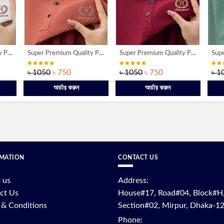
Super Premium Quality PK Cotton Polo Shirt [R-Misty]
Super Premium Quality PK Cotton Polo Shirt [R-Merron]
Super Premium Quality PK Cotton Polo Shirt [R-Olive]
৳ 1050
৳ 750
৳ 1050
৳ 750
৳ 1
অর্ডার করুন
অর্ডার করুন
MATION
CONTACT US
 us
Address:
ct Us
House#17, Road#04, Block#H
 & Conditions
Section#02, Mirpur, Dhaka-1
Phone: