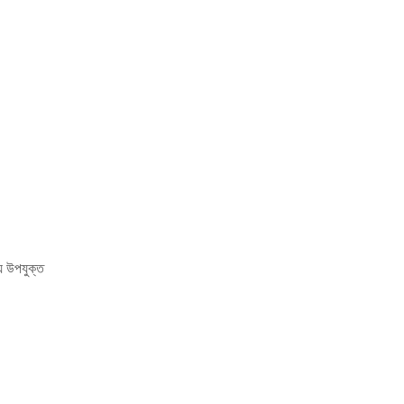
 উপযুক্ত