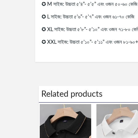
✪ M সাইজ: উচ্চতা ৫’৪”- ৫’৫” এবং ওজন ৫০-৬০ কেজি
✪ L সাইজ: উচ্চতা ৫’৬”- ৫’৭” এবং ওজন ৬১-৭০ কেজি
✪ XL সাইজ: উচ্চতা ৫’৮”- ৫’১০” এবং ওজন ৭১-৮০ কে
✪ XXL সাইজ: উচ্চতা ৫’১০”- ৫’১১” এবং ওজন ৮১-৯০
Related products