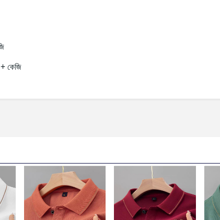
জি
++ কেজি