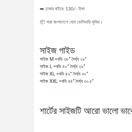
➡️ ঢাকার বাইরে: 130/- টাকা
📦 সারা বাংলাদেশে হোম ডেলিভারি সুবিধা।
সাইজ গাইড
সাইজ M =বডি ৩৮” দৈর্ঘ্য ২৮”
সাইজ L =বডি ৪০” দৈর্ঘ্য ২৯”
সাইজ XL =বডি ৪২” দৈর্ঘ্য ৩০”
সাইজ XXL =বডি ৪৪” দৈর্ঘ্য ৩০.৫”
শার্টের সাইজটি আরো ভালো ভাব