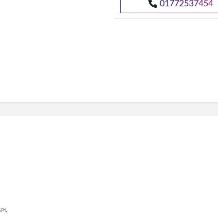
01772537454
য়েস,